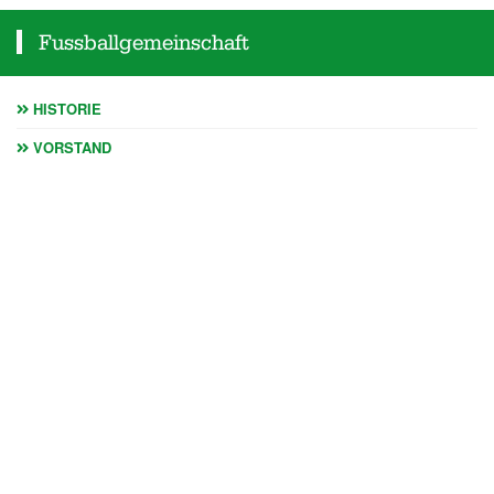
Fussballgemeinschaft
HISTORIE
VORSTAND
SPORTPLATZ
SCHIEDSRICHTER
KINDERSCHUTZ
SPONSOREN
Weiteres
WEITERE SPORTANGEBOTE