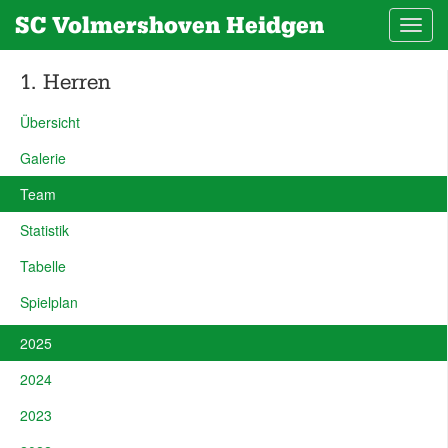
SC Volmershoven Heidgen
Toggl
navig
1. Herren
Übersicht
Galerie
Team
Statistik
Tabelle
Spielplan
2025
2024
2023