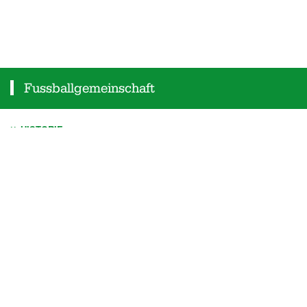
Fussballgemeinschaft
HISTORIE
VORSTAND
SPORTPLATZ
SCHIEDSRICHTER
KINDERSCHUTZ
SPONSOREN