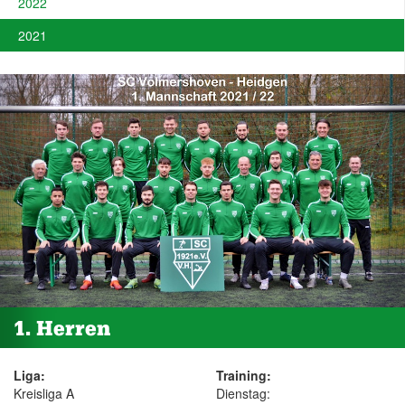
2022
2021
1. Herren
Liga:
Training:
Kreisliga A
Dienstag: