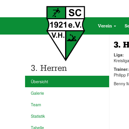
Verein
S
3. 
Liga:
Kreislig
3. Herren
Trainer:
Philipp
Übersicht
Benny 
Galerie
Team
Statistik
Tabelle