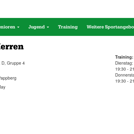
enioren
Jugend
Training
Weitere Sportangebo
Herren
Training:
a D, Gruppe 4
Dienstag:
19:30 - 2
Donnerst
 Pappberg
19:30 - 2
May