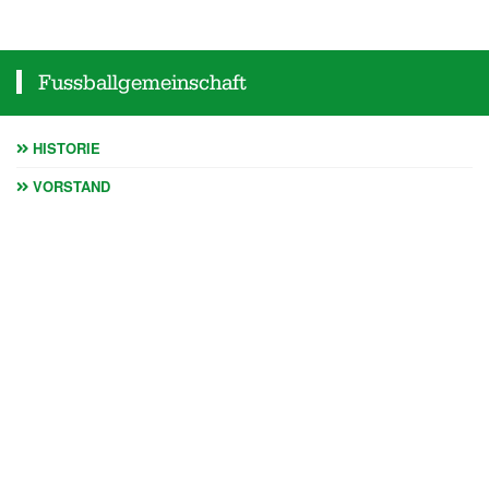
Fussballgemeinschaft
HISTORIE
VORSTAND
SPORTPLATZ
SCHIEDSRICHTER
KINDERSCHUTZ
SPONSOREN
Weiteres