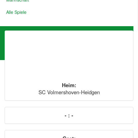
Alle Spiele
SC Volmershoven-
Heidgen vs Rot-Gelb
Wesseling 1992 e.V.
Heim:
SC Volmershoven-Heidgen
- : -